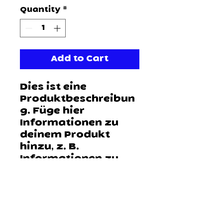
Quantity
*
Add to Cart
Dies ist eine 
Produktbeschreibun
g. Füge hier 
Informationen zu 
deinem Produkt 
hinzu, z. B. 
Informationen zu 
Größen und 
Materialien sowie 
allgemeine Pflege- 
und 
Reinigungshinweise.